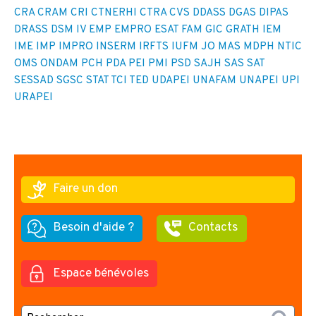
CRA
CRAM
CRI
CTNERHI
CTRA
CVS
DDASS
DGAS
DIPAS
DRASS
DSM IV
EMP
EMPRO
ESAT
FAM
GIC
GRATH
IEM
IME
IMP
IMPRO
INSERM
IRFTS
IUFM
JO
MAS
MDPH
NTIC
OMS
ONDAM
PCH
PDA
PEI
PMI
PSD
SAJH
SAS
SAT
SESSAD
SGSC
STAT
TCI
TED
UDAPEI
UNAFAM
UNAPEI
UPI
URAPEI
Faire un don
Besoin d'aide ?
Contacts
Espace bénévoles