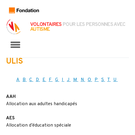
VOLONTAIRES
POUR LES PERSONNES AVEC
AUTISME
Menu
ULIS
A
B
C
D
E
F
G
I
J
M
N
O
P
S
T
U
AAH
Allocation aux adultes handicapés
AES
Allocation d’éducation spéciale