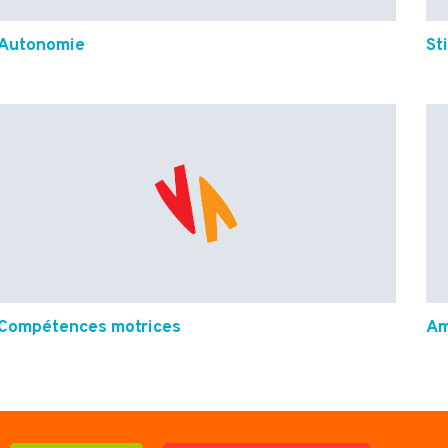
Autonomie
St
Compétences motrices
Am