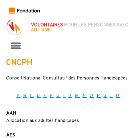
VOLONTAIRES
POUR LES PERSONNES AVEC
AUTISME
Menu
CNCPH
Conseil National Consultatif des Personnes Handicapées
A
B
C
D
E
F
G
I
J
M
N
O
P
S
T
U
AAH
Allocation aux adultes handicapés
AES