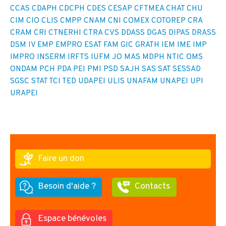
CCAS
CDAPH
CDCPH
CDES
CESAP
CFTMEA
CHAT
CHU
CIM
CIO
CLIS
CMPP
CNAM
CNI
COMEX
COTOREP
CRA
CRAM
CRI
CTNERHI
CTRA
CVS
DDASS
DGAS
DIPAS
DRASS
DSM IV
EMP
EMPRO
ESAT
FAM
GIC
GRATH
IEM
IME
IMP
IMPRO
INSERM
IRFTS
IUFM
JO
MAS
MDPH
NTIC
OMS
ONDAM
PCH
PDA
PEI
PMI
PSD
SAJH
SAS
SAT
SESSAD
SGSC
STAT
TCI
TED
UDAPEI
ULIS
UNAFAM
UNAPEI
UPI
URAPEI
Faire un don
Besoin d'aide ?
Contacts
Espace bénévoles