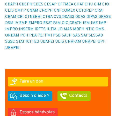
CDAPH
CDCPH
CDES
CESAP
CFTMEA
CHAT
CHU
CIM
CIO
CLIS
CMPP
CNAM
CNCPH
CNI
COMEX
COTOREP
CRA
CRAM
CRI
CTNERHI
CTRA
CVS
DDASS
DGAS
DIPAS
DRASS
DSM IV
EMP
EMPRO
ESAT
FAM
GIC
GRATH
IEM
IME
IMP
IMPRO
INSERM
IRFTS
IUFM
JO
MAS
MDPH
NTIC
OMS
ONDAM
PCH
PDA
PEI
PMI
PSD
SAJH
SAS
SAT
SESSAD
SGSC
STAT
TCI
TED
UDAPEI
ULIS
UNAFAM
UNAPEI
UPI
URAPEI
Faire un don
Besoin d'aide ?
Contacts
Espace bénévoles