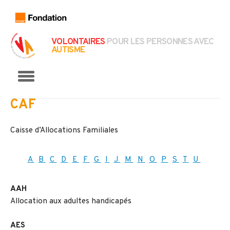
VOLONTAIRES
POUR LES PERSONNES AVEC
AUTISME
Menu
CAF
Caisse d’Allocations Familiales
A
B
C
D
E
F
G
I
J
M
N
O
P
S
T
U
AAH
Allocation aux adultes handicapés
AES