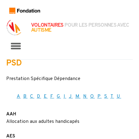
VOLONTAIRES
POUR LES PERSONNES AVEC
AUTISME
Menu
PSD
Prestation Spécifique Dépendance
A
B
C
D
E
F
G
I
J
M
N
O
P
S
T
U
AAH
Allocation aux adultes handicapés
AES