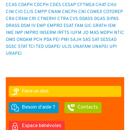
CCAS
CDAPH
CDCPH
CDES
CESAP
CFTMEA
CHAT
CHU
CIM
CIO
CLIS
CMPP
CNAM
CNCPH
CNI
COMEX
COTOREP
CRA
CRAM
CRI
CTNERHI
CTRA
CVS
DDASS
DGAS
DIPAS
DRASS
DSM IV
EMP
EMPRO
ESAT
FAM
GIC
GRATH
IEM
IME
IMP
IMPRO
INSERM
IRFTS
IUFM
JO
MAS
MDPH
NTIC
OMS
ONDAM
PCH
PDA
PEI
PMI
SAJH
SAS
SAT
SESSAD
SGSC
STAT
TCI
TED
UDAPEI
ULIS
UNAFAM
UNAPEI
UPI
URAPEI
Faire un don
Besoin d'aide ?
Contacts
Espace bénévoles