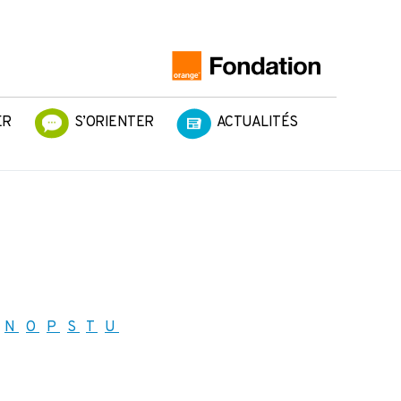
ER
S’ORIENTER
ACTUALITÉS
N
O
P
S
T
U