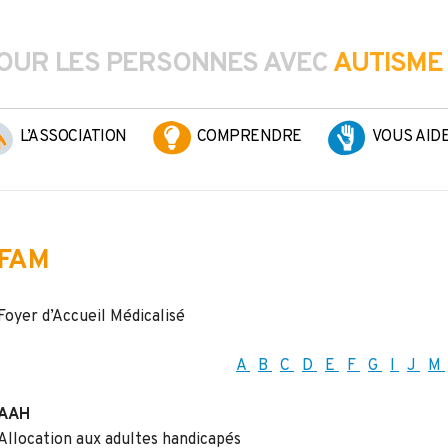
OUR LES PERSONNES AVEC
AUTISME
L’ASSOCIATION
COMPRENDRE
VOUS AID
FAM
Foyer d’Accueil Médicalisé
A
B
C
D
E
F
G
I
J
M
AAH
Allocation aux adultes handicapés