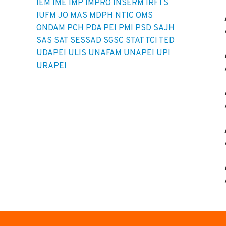
IEM
IME
IMP
IMPRO
INSERM
IRFTS
IUFM
JO
MAS
MDPH
NTIC
OMS
ONDAM
PCH
PDA
PEI
PMI
PSD
SAJH
SAS
SAT
SESSAD
SGSC
STAT
TCI
TED
UDAPEI
ULIS
UNAFAM
UNAPEI
UPI
URAPEI