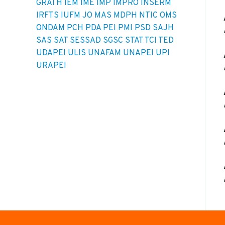
GRATH
IEM
IME
IMP
IMPRO
INSERM
IRFTS
IUFM
JO
MAS
MDPH
NTIC
OMS
ONDAM
PCH
PDA
PEI
PMI
PSD
SAJH
SAS
SAT
SESSAD
SGSC
STAT
TCI
TED
UDAPEI
ULIS
UNAFAM
UNAPEI
UPI
URAPEI