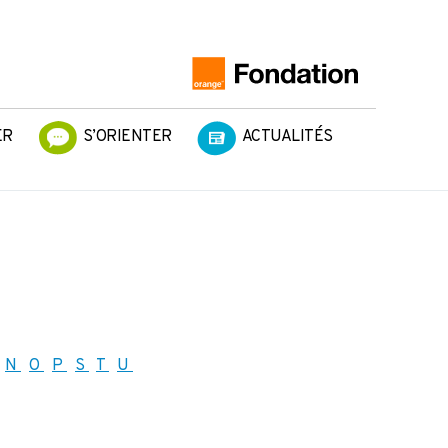
ER
S’ORIENTER
ACTUALITÉS
N
O
P
S
T
U