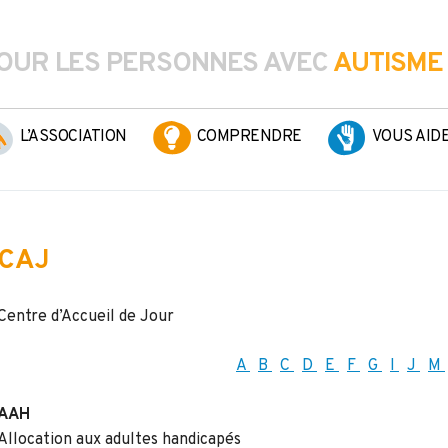
OUR LES PERSONNES AVEC
AUTISME
L’ASSOCIATION
COMPRENDRE
VOUS AID
CAJ
Centre d’Accueil de Jour
A
B
C
D
E
F
G
I
J
M
AAH
Allocation aux adultes handicapés