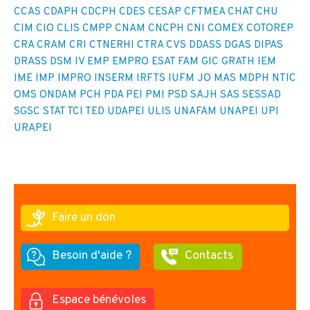
CCAS
CDAPH
CDCPH
CDES
CESAP
CFTMEA
CHAT
CHU
CIM
CIO
CLIS
CMPP
CNAM
CNCPH
CNI
COMEX
COTOREP
CRA
CRAM
CRI
CTNERHI
CTRA
CVS
DDASS
DGAS
DIPAS
DRASS
DSM IV
EMP
EMPRO
ESAT
FAM
GIC
GRATH
IEM
IME
IMP
IMPRO
INSERM
IRFTS
IUFM
JO
MAS
MDPH
NTIC
OMS
ONDAM
PCH
PDA
PEI
PMI
PSD
SAJH
SAS
SESSAD
SGSC
STAT
TCI
TED
UDAPEI
ULIS
UNAFAM
UNAPEI
UPI
URAPEI
Faire un don
Besoin d'aide ?
Contacts
Espace bénévoles