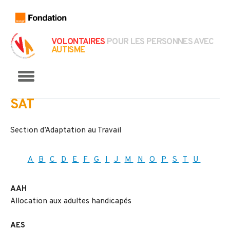
VOLONTAIRES
POUR LES PERSONNES AVEC
AUTISME
Menu
SAT
Section d’Adaptation au Travail
A
B
C
D
E
F
G
I
J
M
N
O
P
S
T
U
AAH
Allocation aux adultes handicapés
AES