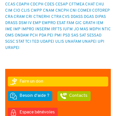
CCAS
CDAPH
CDCPH
CDES
CESAP
CFTMEA
CHAT
CHU
CIM
CIO
CLIS
CMPP
CNAM
CNCPH
CNI
COMEX
COTOREP
CRA
CRAM
CRI
CTNERHI
CTRA
CVS
DDASS
DGAS
DIPAS
DRASS
DSM IV
EMP
EMPRO
ESAT
FAM
GIC
GRATH
IEM
IME
IMP
IMPRO
INSERM
IRFTS
IUFM
JO
MAS
MDPH
NTIC
OMS
ONDAM
PCH
PDA
PEI
PMI
PSD
SAS
SAT
SESSAD
SGSC
STAT
TCI
TED
UDAPEI
ULIS
UNAFAM
UNAPEI
UPI
URAPEI
Faire un don
Besoin d'aide ?
Contacts
Espace bénévoles