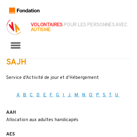
VOLONTAIRES
POUR LES PERSONNES AVEC
AUTISME
Menu
SAJH
Service d’Activité de jour et d’Hébergement
A
B
C
D
E
F
G
I
J
M
N
O
P
S
T
U
AAH
Allocation aux adultes handicapés
AES