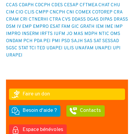
CCAS
CDAPH
CDCPH
CDES
CESAP
CFTMEA
CHAT
CHU
CIM
CIO
CLIS
CMPP
CNCPH
CNI
COMEX
COTOREP
CRA
CRAM
CRI
CTNERHI
CTRA
CVS
DDASS
DGAS
DIPAS
DRASS
DSM IV
EMP
EMPRO
ESAT
FAM
GIC
GRATH
IEM
IME
IMP
IMPRO
INSERM
IRFTS
IUFM
JO
MAS
MDPH
NTIC
OMS
ONDAM
PCH
PDA
PEI
PMI
PSD
SAJH
SAS
SAT
SESSAD
SGSC
STAT
TCI
TED
UDAPEI
ULIS
UNAFAM
UNAPEI
UPI
URAPEI
Faire un don
Besoin d'aide ?
Contacts
Espace bénévoles