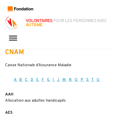
VOLONTAIRES
POUR LES PERSONNES AVEC
AUTISME
Menu
CNAM
Caisse Nationale d’Assurance Maladie
A
B
C
D
E
F
G
I
J
M
N
O
P
S
T
U
AAH
Allocation aux adultes handicapés
AES