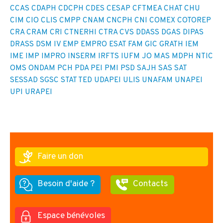
CCAS
CDAPH
CDCPH
CDES
CESAP
CFTMEA
CHAT
CHU
CIM
CIO
CLIS
CMPP
CNAM
CNCPH
CNI
COMEX
COTOREP
CRA
CRAM
CRI
CTNERHI
CTRA
CVS
DDASS
DGAS
DIPAS
DRASS
DSM IV
EMP
EMPRO
ESAT
FAM
GIC
GRATH
IEM
IME
IMP
IMPRO
INSERM
IRFTS
IUFM
JO
MAS
MDPH
NTIC
OMS
ONDAM
PCH
PDA
PEI
PMI
PSD
SAJH
SAS
SAT
SESSAD
SGSC
STAT
TED
UDAPEI
ULIS
UNAFAM
UNAPEI
UPI
URAPEI
Faire un don
Besoin d'aide ?
Contacts
Espace bénévoles