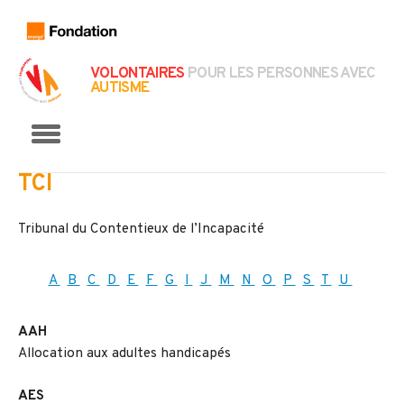
VOLONTAIRES
POUR LES PERSONNES AVEC
AUTISME
Menu
TCI
Tribunal du Contentieux de l’Incapacité
A
B
C
D
E
F
G
I
J
M
N
O
P
S
T
U
AAH
Allocation aux adultes handicapés
AES