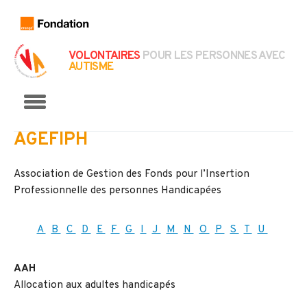
VOLONTAIRES
POUR LES PERSONNES AVEC
AUTISME
Menu
AGEFIPH
Association de Gestion des Fonds pour l’Insertion
Professionnelle des personnes Handicapées
A
B
C
D
E
F
G
I
J
M
N
O
P
S
T
U
AAH
Allocation aux adultes handicapés