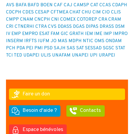
AVS
BAFA
BAFD
BOEN
CAF
CAJ
CAMSP
CAT
CCAS
CDAPH
CDCPH
CDES
CESAP
CFTMEA
CHAT
CHU
CIM
CIO
CLIS
CMPP
CNAM
CNCPH
CNI
COMEX
COTOREP
CRA
CRAM
CRI
CTNERHI
CTRA
CVS
DDASS
DGAS
DIPAS
DRASS
DSM
IV
EMP
EMPRO
ESAT
FAM
GIC
GRATH
IEM
IME
IMP
IMPRO
INSERM
IRFTS
IUFM
JO
MAS
MDPH
NTIC
OMS
ONDAM
PCH
PDA
PEI
PMI
PSD
SAJH
SAS
SAT
SESSAD
SGSC
STAT
TCI
TED
UDAPEI
ULIS
UNAFAM
UNAPEI
UPI
URAPEI
Faire un don
Besoin d'aide ?
Contacts
Espace bénévoles