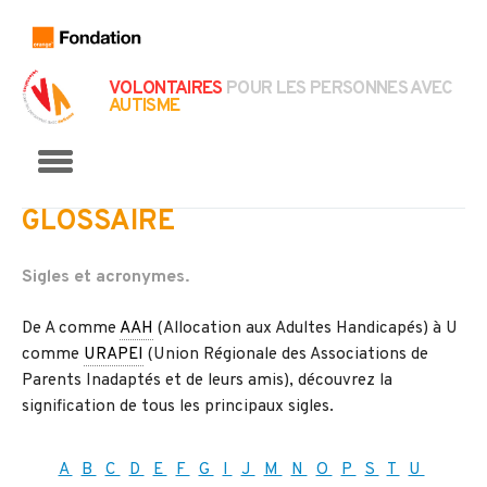
VOLONTAIRES
POUR LES PERSONNES AVEC
AUTISME
Menu
GLOSSAIRE
Sigles et acronymes.
De A comme
AAH
(Allocation aux Adultes Handicapés) à U
comme
URAPEI
(Union Régionale des Associations de
Parents Inadaptés et de leurs amis), découvrez la
signification de tous les principaux sigles.
A
B
C
D
E
F
G
I
J
M
N
O
P
S
T
U