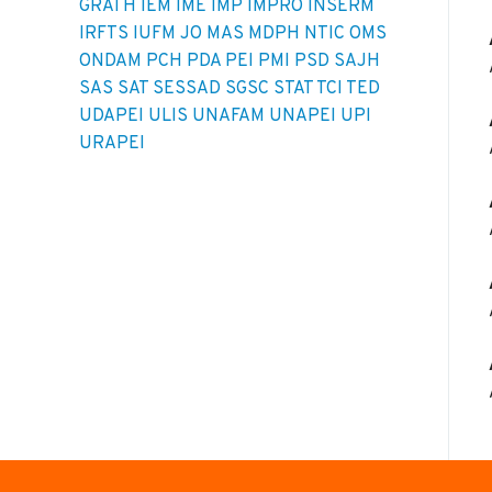
GRATH
IEM
IME
IMP
IMPRO
INSERM
IRFTS
IUFM
JO
MAS
MDPH
NTIC
OMS
ONDAM
PCH
PDA
PEI
PMI
PSD
SAJH
SAS
SAT
SESSAD
SGSC
STAT
TCI
TED
UDAPEI
ULIS
UNAFAM
UNAPEI
UPI
URAPEI