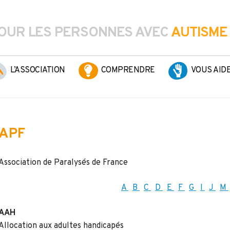
OUR LES PERSONNES AVEC
AUTISME
L’ASSOCIATION
COMPRENDRE
VOUS AID
APF
Association de Paralysés de France
A
B
C
D
E
F
G
I
J
M
AAH
Allocation aux adultes handicapés