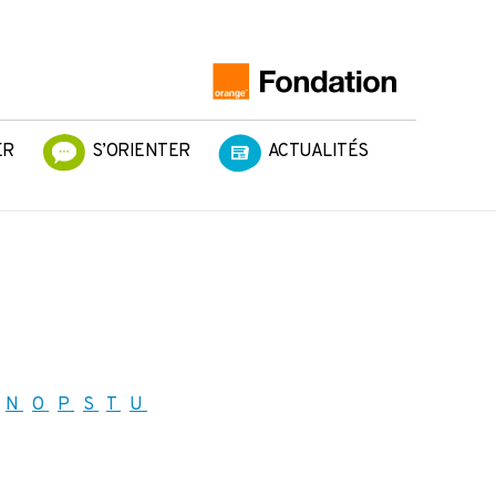
ER
S’ORIENTER
ACTUALITÉS
N
O
P
S
T
U