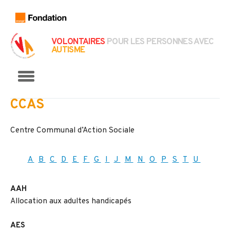
VOLONTAIRES
POUR LES PERSONNES AVEC
AUTISME
Menu
CCAS
Centre Communal d’Action Sociale
A
B
C
D
E
F
G
I
J
M
N
O
P
S
T
U
AAH
Allocation aux adultes handicapés
AES