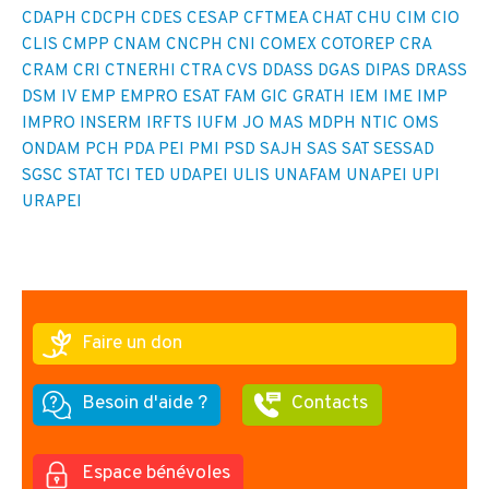
CDAPH
CDCPH
CDES
CESAP
CFTMEA
CHAT
CHU
CIM
CIO
CLIS
CMPP
CNAM
CNCPH
CNI
COMEX
COTOREP
CRA
CRAM
CRI
CTNERHI
CTRA
CVS
DDASS
DGAS
DIPAS
DRASS
DSM IV
EMP
EMPRO
ESAT
FAM
GIC
GRATH
IEM
IME
IMP
IMPRO
INSERM
IRFTS
IUFM
JO
MAS
MDPH
NTIC
OMS
ONDAM
PCH
PDA
PEI
PMI
PSD
SAJH
SAS
SAT
SESSAD
SGSC
STAT
TCI
TED
UDAPEI
ULIS
UNAFAM
UNAPEI
UPI
URAPEI
Faire un don
Besoin d'aide ?
Contacts
Espace bénévoles