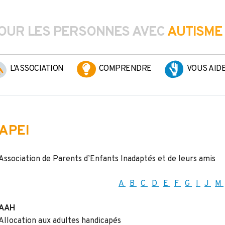
OUR LES PERSONNES AVEC
AUTISME
L’ASSOCIATION
COMPRENDRE
VOUS AID
APEI
Association de Parents d’Enfants Inadaptés et de leurs amis
A
B
C
D
E
F
G
I
J
M
AAH
Allocation aux adultes handicapés