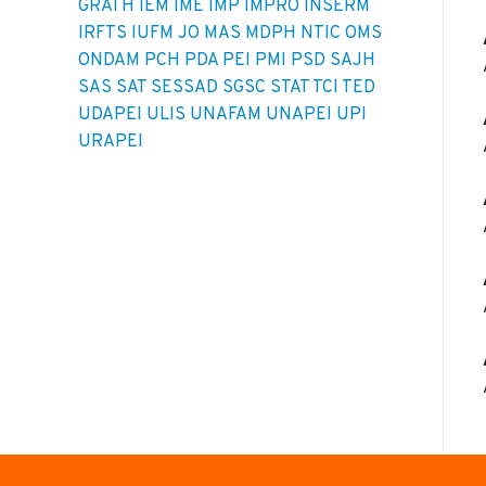
GRATH
IEM
IME
IMP
IMPRO
INSERM
IRFTS
IUFM
JO
MAS
MDPH
NTIC
OMS
ONDAM
PCH
PDA
PEI
PMI
PSD
SAJH
SAS
SAT
SESSAD
SGSC
STAT
TCI
TED
UDAPEI
ULIS
UNAFAM
UNAPEI
UPI
URAPEI