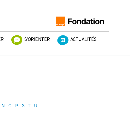
ER
S’ORIENTER
ACTUALITÉS
N
O
P
S
T
U