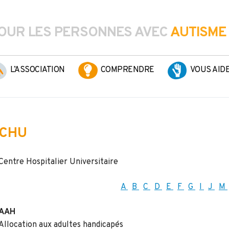
OUR LES PERSONNES AVEC
AUTISME
L’ASSOCIATION
COMPRENDRE
VOUS AID
CHU
Centre Hospitalier Universitaire
A
B
C
D
E
F
G
I
J
M
AAH
Allocation aux adultes handicapés