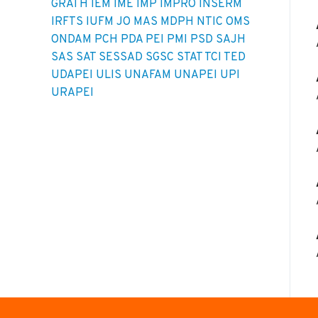
GRATH
IEM
IME
IMP
IMPRO
INSERM
IRFTS
IUFM
JO
MAS
MDPH
NTIC
OMS
ONDAM
PCH
PDA
PEI
PMI
PSD
SAJH
SAS
SAT
SESSAD
SGSC
STAT
TCI
TED
UDAPEI
ULIS
UNAFAM
UNAPEI
UPI
URAPEI