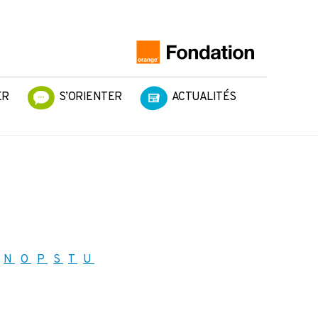
ER
S’ORIENTER
ACTUALITÉS
N
O
P
S
T
U