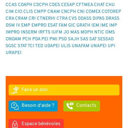
CCAS
CDAPH
CDCPH
CDES
CESAP
CFTMEA
CHAT
CHU
CIM
CIO
CLIS
CMPP
CNAM
CNCPH
CNI
COMEX
COTOREP
CRA
CRAM
CRI
CTNERHI
CTRA
CVS
DDASS
DIPAS
DRASS
DSM IV
EMP
EMPRO
ESAT
FAM
GIC
GRATH
IEM
IME
IMP
IMPRO
INSERM
IRFTS
IUFM
JO
MAS
MDPH
NTIC
OMS
ONDAM
PCH
PDA
PEI
PMI
PSD
SAJH
SAS
SAT
SESSAD
SGSC
STAT
TCI
TED
UDAPEI
ULIS
UNAFAM
UNAPEI
UPI
URAPEI
Faire un don
Besoin d'aide ?
Contacts
Espace bénévoles