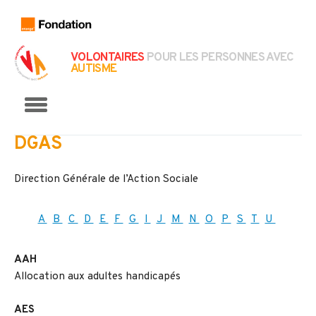
VOLONTAIRES
POUR LES PERSONNES AVEC
AUTISME
Menu
DGAS
Direction Générale de l’Action Sociale
A
B
C
D
E
F
G
I
J
M
N
O
P
S
T
U
AAH
Allocation aux adultes handicapés
AES