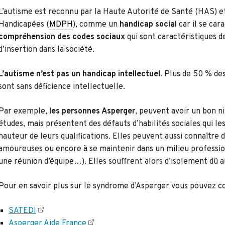
L’autisme est reconnu par la Haute Autorité de Santé (HAS) 
Handicapées (
MDPH
), comme un
handicap social
car il se car
compréhension des codes sociaux
qui sont caractéristiques d
d’insertion dans la société.
L’autisme n’est pas un handicap intellectuel
. Plus de 50 % de
sont sans déficience intellectuelle.
Par exemple,
les personnes Asperger
, peuvent avoir un bon n
études, mais présentent des défauts d’habilités sociales qui l
hauteur de leurs qualifications. Elles peuvent aussi connaître de
amoureuses ou encore à se maintenir dans un milieu professio
une réunion d’équipe…). Elles souffrent alors d’isolement dû au
Pour en savoir plus sur le syndrome d’Asperger vous pouvez con
SATEDI
Asperger Aide France