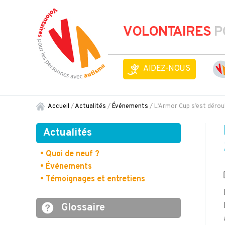
VOLONTAIRES
P
AIDEZ-NOUS
Accueil
/
Actualités
/
Événements
/
L’Armor Cup s’est dérou
Actualités
• Quoi de neuf ?
• Événements
• Témoignages et entretiens
Glossaire